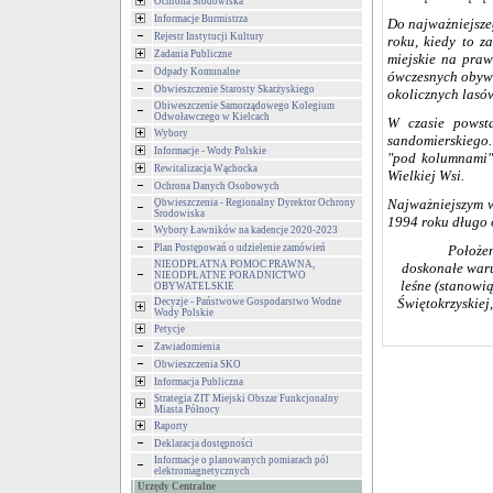
Ochrona Środowiska
Informacje Burmistrza
Do najwa
ż
niejsz
Rejestr Instytucji Kultury
roku, kiedy to z
Zadania Publiczne
miejskie na pra
Odpady Komunalne
ó
wczesnych obyw
Obwieszczenie Starosty Skarżyskiego
okolicznych las
ó
Obiweszczenie Samorządowego Kolegium
Odwoławczego w Kielcach
W czasie powst
Wybory
sandomierskiego.
Informacje - Wody Polskie
"pod kolumnami"
Rewitalizacja Wąchocka
Wielkiej Wsi.
Ochrona Danych Osobowych
Najwa
ż
niejszym 
Obwieszczenia - Regionalny Dyrektor Ochrony
Środowiska
1994 roku d
ł
ugo 
Wybory Ławników na kadencje 2020-2023
Plan Postępowań o udzielenie zamówień
Po
ł
o
ż
e
NIEODPŁATNA POMOC PRAWNA,
doskona
ł
e war
NIEODPŁATNE PORADNICTWO
leś
ne (stanowi
OBYWATELSKIE
Ś
wię
tokrzyskie
Decyzje - Państwowe Gospodarstwo Wodne
Wody Polskie
Petycje
Zawiadomienia
Obwieszczenia SKO
Informacja Publiczna
Strategia ZIT Miejski Obszar Funkcjonalny
Miasta Północy
Raporty
Deklaracja dostępności
Informacje o planowanych pomiarach pól
elektromagnetycznych
Urzędy Centralne