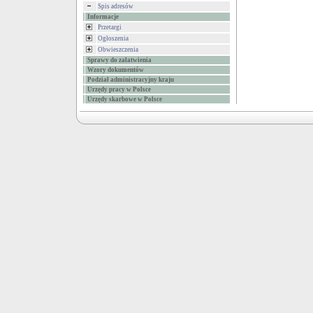
Spis adresów
Informacje
Przetargi
Ogłoszenia
Obwieszczenia
Sprawy do załatwienia
Wzory dokumentów
Podział administracyjny kraju
Urzędy pracy w Polsce
Urzędy skarbowe w Polsce