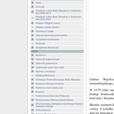
Statut
Uchwały
Protokoły z Sesji Rady Miejskiej w Wąchocku
lata 2006-2024
Protokoły z Sesji Rady Miejskiej w Wąchocku
lata 2024-2029
Finanse i Majątek Gminy
Podatki i opłaty lokalne
Informacje Urzędu
Zagospodarowanie przestrzenne
Gospodarka komunalna
Pozostałe
Zarządzenia Burmistrza
INNE
Rolnictwo
Jednostki organizacyjne
Jednostki pomocnicze
Załatwianie spraw obywateli
Rejestry i ewidencje
Redakcja Biuletynu
Gmina W
ą
cho
Informacje Przewodniczącego Rady Miejskiej
ś
wi
ę
tokrzyskiego,
Instrukcja obsługi biuletynu
Nabór na wolne stanowiska
W 1179 roku na
Kontrole
biskup krakowsk
Elektroniczna Skrzynka Podawcza
ko
ś
cio
ł
a i klaszto
Obwieszczenia Ministra Infrastruktury
Obwieszczenia, Informacje oraz Decyzje Starosty
Bardzo wa
ż
nym d
Starachowickiego
celnej. U schy
ł
ku
Nieruchomości
sta
ł
si
ę
znacz
ą
c
ą