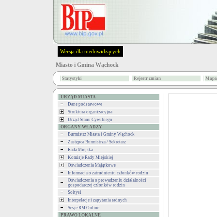
Wersja dla niedowidzących
Miasto i Gmina Wąchock
Statystyki
Rejestr zmian
Mapa 
URZĄD MIASTA
Dane podstawowe
Struktura organizacyjna
Urząd Stanu Cywilnego
ORGANY WŁADZY
Burmistrz Miasta i Gminy Wąchock
Zastępca Burmistrza / Sekretarz
Rada Miejska
Komisje Rady Miejskiej
Oświadczenia Majątkowe
Informacja o zatrudnieniu członków rodzin
Oświadczenia o prowadzeniu działalności
gospodarczej członków rodzin
Sołtysi
Interpelacje i zapytania radnych
Sesje RM Online
PRAWO LOKALNE